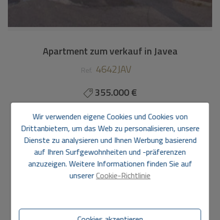
Apartment zum verkauf in Javea
4642JAV
Ref.
355.000 €
60 m2
1
1
Wir verwenden eigene Cookies und Cookies von
Drittanbietern, um das Web zu personalisieren, unsere
Apartment
in
Jávea - Hafen
Dienste zu analysieren und Ihnen Werbung basierend
auf Ihren Surfgewohnheiten und -präferenzen
Nur wenige Schritte vom Meer und dem Hafen von Jávea
anzuzeigen. Weitere Informationen finden Sie auf
entfernt, bietet diese gepflegte Erdgeschosswohnung
unserer
Cookie-Richtlinie
eine praktische Aufteilung und eine hervorragende Lage,
um das mediterrane Leben das ganze Jahr über zu
genießen. Die Immobilie verfügt über eine bebaute Fläche
von 60 m2 (55 m2 Nutzfläche) und umfasst ein
Cookies akzeptieren