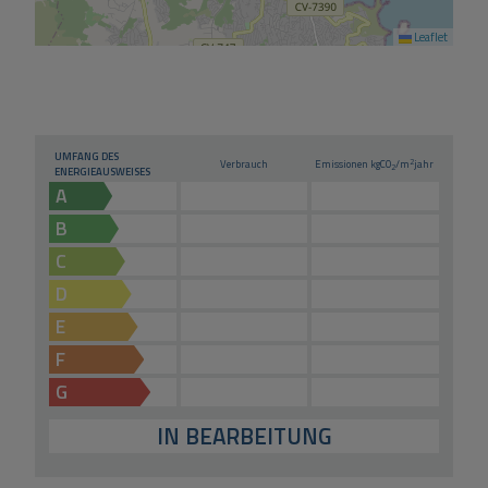
Leaflet
UMFANG DES
2
Verbrauch
Emissionen kg
CO
/m
jahr
2
ENERGIEAUSWEISES
A
B
C
D
E
F
G
IN BEARBEITUNG