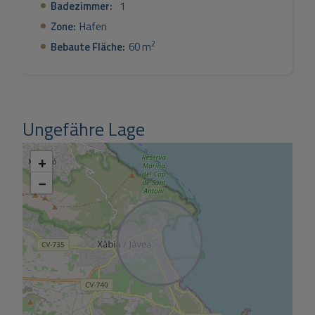
Badezimmer:
1
Zone:
Hafen
2
Bebaute Fläche:
60 m
Ungefähre Lage
+
−