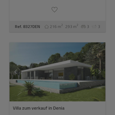
2
2
Ref. 8327DEN
216 m
293 m
3
3
Villa zum verkauf in Denia