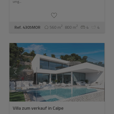
umg...
2
2
Ref. 4305MOR
560 m
800 m
4
4
Villa zum verkauf in Calpe