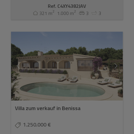
Ref. C4XY4382JAV
2
2
321 m
1.000 m
3
3
Villa zum verkauf in Benissa
1.250.000 €