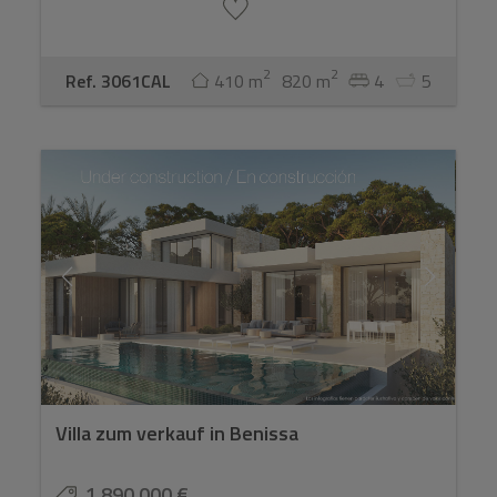
2
2
Ref. 3061CAL
410 m
820 m
4
5
Villa zum verkauf in Benissa
1.890.000 €