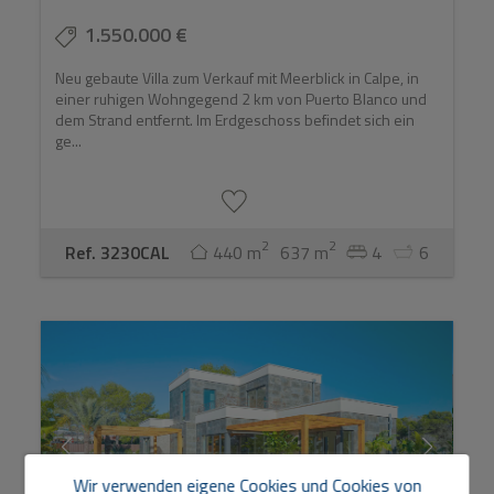
1.550.000 €
Neu gebaute Villa zum Verkauf mit Meerblick in Calpe, in
einer ruhigen Wohngegend 2 km von Puerto Blanco und
dem Strand entfernt. Im Erdgeschoss befindet sich ein
ge...
2
2
Ref. 3230CAL
440 m
637 m
4
6
Wir verwenden eigene Cookies und Cookies von