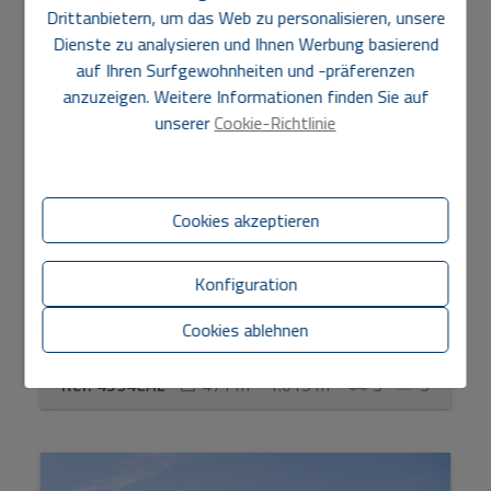
Drittanbietern, um das Web zu personalisieren, unsere
Dienste zu analysieren und Ihnen Werbung basierend
auf Ihren Surfgewohnheiten und -präferenzen
anzuzeigen. Weitere Informationen finden Sie auf
Villa zum verkauf in Javea
unserer
Cookie-Richtlinie
1.749.000 €
Luxuriöse, nachhaltige Villa zu verkaufen in La Guardia
Cookies akzeptieren
Park, Jávea Diese moderne und großzügige Neubauvilla
befindet sich auf einem flachen Grundstück in der exk...
Konfiguration
Cookies ablehnen
2
2
Ref. 4594CAL
471 m
1.015 m
3
3