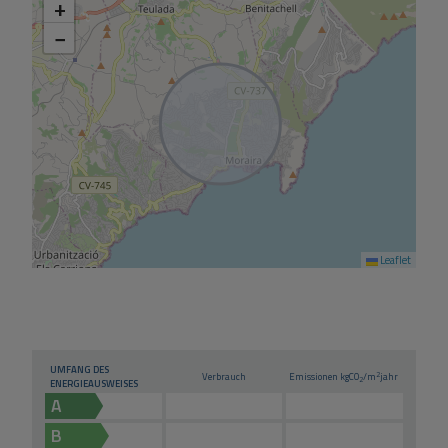
+
−
Leaflet
UMFANG DES
2
Verbrauch
Emissionen kg
CO
/m
jahr
2
ENERGIEAUSWEISES
A
B