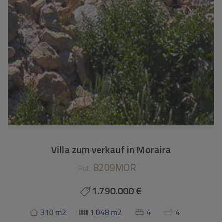
Villa zum verkauf in Moraira
8209MOR
Ref.
1.790.000 €
310 m2
1.048 m2
4
4