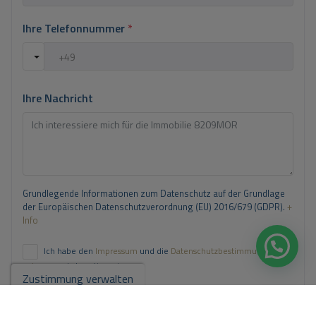
Ihre Telefonnummer
*
Ihre Nachricht
Grundlegende Informationen zum Datenschutz auf der Grundlage
der Europäischen Datenschutzverordnung (EU) 2016/679 (GDPR).
+
Info
Ich habe den
Impressum
und die
Datenschutzbestimmungen
gelesen
und akzeptiere sie.
Zustimmung verwalten
Ich akzeptiere kommerzielle Einsendungen