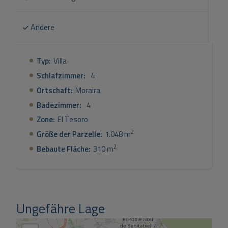
und einer bebauten Fläche von 310 m² ist diese Residenz
eine Oase des modernen Luxus in einer der begehrtesten
Andere
Gegenden der Costa Blanca. Ideal für diejenigen, die ein
anspruchsvolles Leben inmitten der Natur suchen.
Typ:
Villa
Schlafzimmer:
4
Ortschaft:
Moraira
Badezimmer:
4
Zone:
El Tesoro
2
Größe der Parzelle:
1.048 m
2
Bebaute Fläche:
310 m
Ungefähre Lage