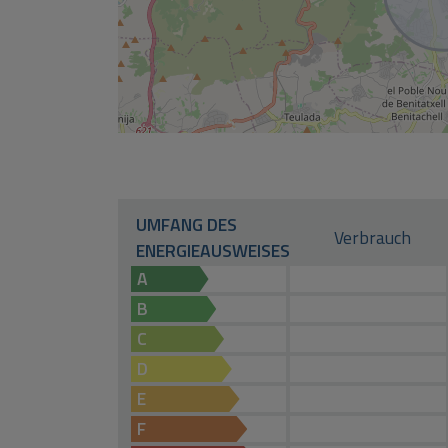
UMFANG DES
Verbrauch
ENERGIEAUSWEISES
A
B
C
D
E
F