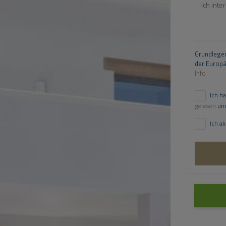
Grundlegen
der Europ
Info
Ich h
gelesen
und
Ich a