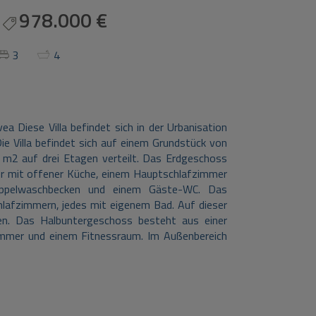
978.000 €
3
4
ea Diese Villa befindet sich in der Urbanisation
e Villa befindet sich auf einem Grundstück von
m2 auf drei Etagen verteilt. Das Erdgeschoss
 mit offener Küche, einem Hauptschlafzimmer
ppelwaschbecken und einem Gäste-WC. Das
afzimmern, jedes mit eigenem Bad. Auf dieser
en. Das Halbuntergeschoss besteht aus einer
mmer und einem Fitnessraum. Im Außenbereich
 Swimmingpool mit Außendusche, der von einer
n Abstellraum und eine Zufahrt zur Garage. Die
 vom Golfclub Jávea und 2 km vom historischen
Hafen erreichen Sie in 10 Fahrminuten.