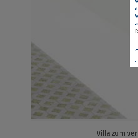
W
d
W
a
R
Villa zum ver