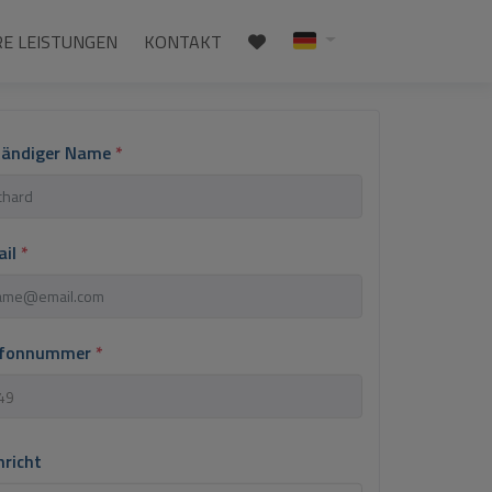
E LEISTUNGEN
KONTAKT
ständiger Name
*
ail
*
lefonnummer
*
hricht