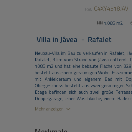
C4XY4518JAV
Ref.
1.085 m2
Villa
in
Jávea - Rafalet
Neubau-Villa im Bau zu verkaufen in Rafalet, Jáv
Rafalet, 3 km vom Strand von Jávea entfernt. Di
1085 m2 und hat eine bebaute Fläche von 329 
besteht aus einem geräumigen Wohn-Esszimmer
mit Ankleideraum und eigenem Bad mit Do
Obergeschoss besteht aus zwei geräumigen Schl
Etage befinden sich auch zwei große Terrass
Doppelgarage, einer Waschküche, einem Badezi
gibt es eine große überdachte Terrasse, einen
Mehr anzeigen
Sonnenterrasse umgeben ist, einen Garten, eine
Urbanisation Rafalet liegt nur einen Steinwurf
Zentrum von Jávea entfernt. Den Strand und den 
Merkmale