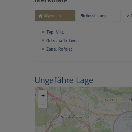
Allgemein
Ausstattung
Typ:
Villa
Ortschaft:
Jávea
Zone:
Rafalet
Ungefähre Lage
+
−