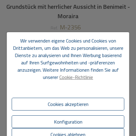
Grundstück mit herrlicher Aussicht in Benimeit -
Moraira
M-2356
Ref.
500.000 €
Wir verwenden eigene Cookies und Cookies von
Drittanbietern, um das Web zu personalisieren, unsere
800 m2
Dienste zu analysieren und Ihnen Werbung basierend
auf Ihren Surfgewohnheiten und -präferenzen
Grundstück
in
Moraira - Benimeit
anzuzeigen. Weitere Informationen finden Sie auf
unserer
Cookie-Richtlinie
Grundstück mit herrlichem Blick zum Verkauf in Moraira -
Benimeit
Cookies akzeptieren
Merkmale
Konfiguration
Allgemein
Cookies ablehnen