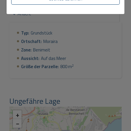
Andere
Typ:
Grundstück
Ortschaft:
Moraira
Zone:
Benimeit
Aussicht:
Auf das Meer
2
Größe der Parzelle:
800 m
Ungefähre Lage
+
−