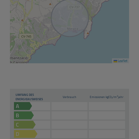
Leaflet
UMFANG DES
2
Verbrauch
Emissionen kg
CO
/m
jahr
2
ENERGIEAUSWEISES
A
B
C
D