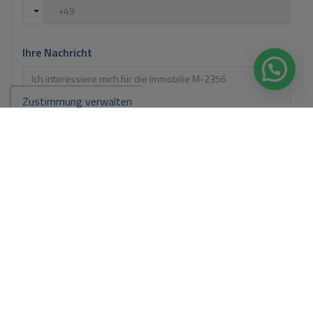
Ihre Nachricht
Zustimmung verwalten
Grundlegende Informationen zum Datenschutz auf der Grundlage
der Europäischen Datenschutzverordnung (EU) 2016/679 (GDPR).
+
Info
Ich habe den
Impressum
und die
Datenschutzbestimmungen
gelesen
und akzeptiere sie.
Ich akzeptiere kommerzielle Einsendungen
Anfrage senden