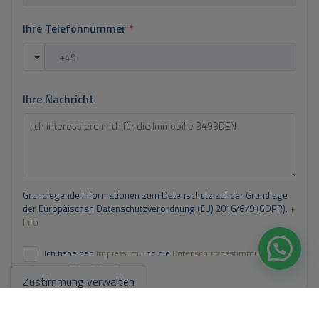
Ihre Telefonnummer
*
Ihre Nachricht
Grundlegende Informationen zum Datenschutz auf der Grundlage
der Europäischen Datenschutzverordnung (EU) 2016/679 (GDPR).
+
Info
Ich habe den
Impressum
und die
Datenschutzbestimmungen
gelesen
und akzeptiere sie.
Zustimmung verwalten
Ich akzeptiere kommerzielle Einsendungen