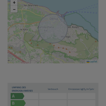
+
−
Leaflet
UMFANG DES
2
Verbrauch
Emissionen kg
CO
/m
jahr
2
ENERGIEAUSWEISES
A
B