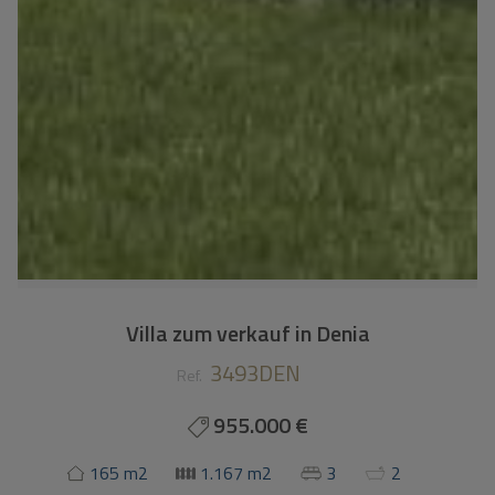
Villa zum verkauf in Denia
3493DEN
Ref.
955.000 €
165 m2
1.167 m2
3
2