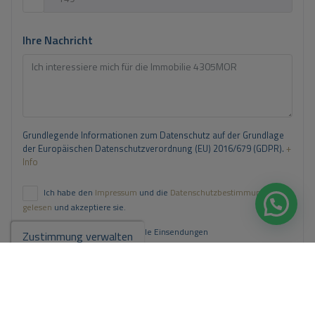
Ihre Nachricht
Grundlegende Informationen zum Datenschutz auf der Grundlage
der Europäischen Datenschutzverordnung (EU) 2016/679 (GDPR).
+
Info
Ich habe den
Impressum
und die
Datenschutzbestimmungen
gelesen
und akzeptiere sie.
Ich akzeptiere kommerzielle Einsendungen
Zustimmung verwalten
Anfrage senden