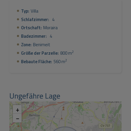
ein Außenbad. Die Villa ist von einem pflegeleichten
Typ:
Villa
mediterranen Garten umgeben und verfügt über eine
automatische Bewässerung. Die Villa ist außerdem mit
Schlafzimmer:
4
Klimaanlage und Fußbodenheizung ausgestattet. Die
Ortschaft:
Moraira
Villa ist schlüsselfertig und wird mit den im Preis
Badezimmer:
4
enthaltenen Möbeln verkauft.
Zone:
Benimeit
2
Größe der Parzelle:
800 m
2
Bebaute Fläche:
560 m
Ungefähre Lage
+
−