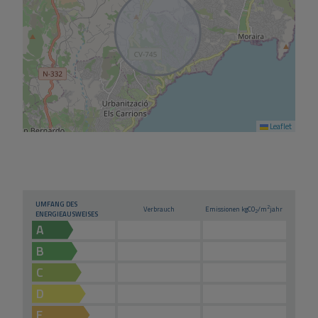
Leaflet
UMFANG DES
2
Verbrauch
Emissionen kg
CO
/m
jahr
2
ENERGIEAUSWEISES
A
B
C
D
E