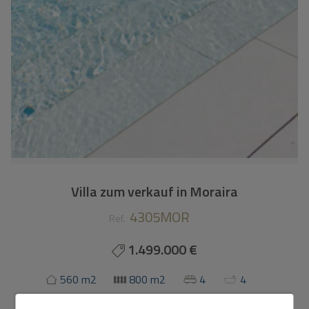
Villa zum verkauf in Moraira
4305MOR
Ref.
1.499.000 €
560 m2
800 m2
4
4